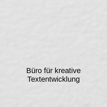
Startseite
Der Silbenschmied - Werdegang und Referenzen
Das Silbenschmiede-Handwerk
Geschmiedete Werke
Büro für kreative
Textentwicklung
Silbenschmied News